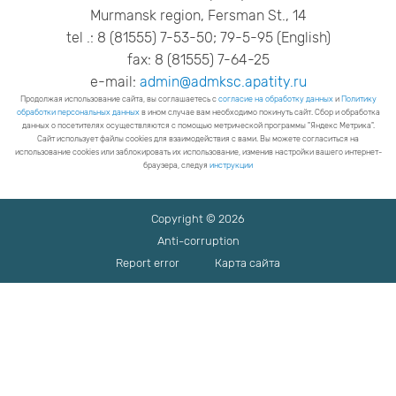
Murmansk region, Fersman St., 14
tel .: 8 (81555) 7-53-50; 79-5-95 (English)
fax: 8 (81555) 7-64-25
e-mail:
admin@admksc.apatity.ru
Продолжая использование сайта, вы соглашаетесь с
согласие на обработку данных
и
Политику
обработки персональных данных
в ином случае вам необходимо покинуть сайт. Сбор и обработка
данных о посетителях осуществляются с помощью метрической программы "Яндекс Метрика".
Сайт использует файлы cookies для взаимодействия с вами. Вы можете согласиться на
использование cookies или заблокировать их использование, изменив настройки вашего интернет-
браузера, следуя
инструкции
Copyright © 2026
Anti-corruption
Report error
Карта сайта