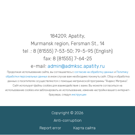
184209, Apatity,
Murmansk region, Fersman St., 14
tel .: 8 (81555) 7-53-50; 79-5-95 (English)
fax: 8 (81555) 7-64-25
e-mail:
admin@admksc.apatity.ru
Продолжая использование сайта, вы соглашаетесь с
согласие на обработку данных
и
Политику
обработки персональных данных
в ином случае вам необходимо покинуть сайт. Сбор и обработка
данных о посетителях осуществляются с помощью метрической программы "Яндекс Метрика".
Сайт использует файлы cookies для взаимодействия с вами. Вы можете согласиться на
использование cookies или заблокировать их использование, изменив настройки вашего интернет-
браузера, следуя
инструкции
Copyright © 2026
Anti-corruption
Report error
Карта сайта