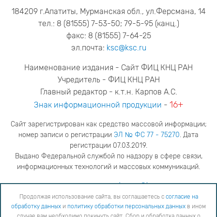
184209 г.Апатиты, Мурманская обл., ул.Ферсмана, 14
тел.: 8 (81555) 7-53-50; 79-5-95 (канц.)
факс: 8 (81555) 7-64-25
эл.почта:
ksc@ksc.ru
Наименование издания - Сайт ФИЦ КНЦ РАН
Учредитель - ФИЦ КНЦ РАН
Главный редактор - к.т.н. Карпов А.С.
16+
Знак информационной продукции
-
Сайт зарегистрирован как средство массовой информации;
номер записи о регистрации
ЭЛ № ФС 77 - 75270
. Дата
регистрации 07.03.2019.
Выдано Федеральной службой по надзору в сфере связи,
информационных технологий и массовых коммуникаций.
адрес редакции
ya.stogova@ksc.ru
телефон редакции
81555-79-516
Продолжая использование сайта, вы соглашаетесь с
согласие на
обработку данных
и
политику обработки персональных данных
в ином
Продолжая использование сайта, вы соглашаетесь с
согласие на обработку данных
и
Политику
случае вам необходимо покинуть сайт. Сбор и обработка данных о