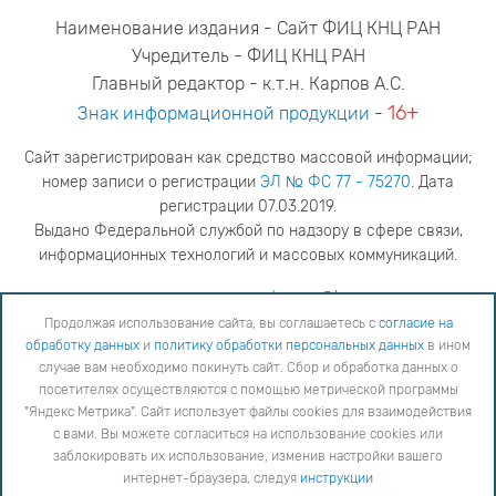
Наименование издания - Сайт ФИЦ КНЦ РАН
Учредитель - ФИЦ КНЦ РАН
Главный редактор - к.т.н. Карпов А.С.
16+
Знак информационной продукции
-
Сайт зарегистрирован как средство массовой информации;
номер записи о регистрации
ЭЛ № ФС 77 - 75270
. Дата
регистрации 07.03.2019.
Выдано Федеральной службой по надзору в сфере связи,
информационных технологий и массовых коммуникаций.
адрес редакции
ya.stogova@ksc.ru
телефон редакции
81555-79-516
Продолжая использование сайта, вы соглашаетесь с
согласие на
обработку данных
и
политику обработки персональных данных
в ином
Продолжая использование сайта, вы соглашаетесь с
согласие на обработку данных
и
Политику
случае вам необходимо покинуть сайт. Сбор и обработка данных о
обработки персональных данных
в ином случае вам необходимо покинуть сайт. Сбор и обработка
посетителях осуществляются с помощью метрической программы
данных о посетителях осуществляются с помощью метрической программы "Яндекс Метрика".
"Яндекс Метрика". Сайт использует файлы cookies для взаимодействия
Сайт использует файлы cookies для взаимодействия с вами. Вы можете согласиться на
использование cookies или заблокировать их использование, изменив настройки вашего интернет-
с вами. Вы можете согласиться на использование cookies или
браузера, следуя
инструкции
заблокировать их использование, изменив настройки вашего
интернет-браузера, следуя
инструкции