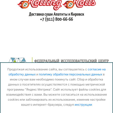
Организационный комитет
тел:
8 (81555) 79310
факс:
8 (81555) 74844
Продолжая использование сайта, вы соглашаетесь с
согласие на
обработку данных
и
политику обработки персональных данных
в
email:
luzinconf2022@ksc.ru
ином случае вам необходимо покинуть сайт. Сбор и обработка
данных о посетителях осуществляются с помощью метрической
адрес:
г. Апатиты, ул. Ферсмана, 24а
программы "Яндекс Метрика". Сайт использует файлы cookies для
Продолжая использование сайта, вы соглашаетесь с
согласие на обработку
взаимодействия с вами. Вы можете согласиться на использование
данных
и
Политику обработки персональных данных
в ином случае вам
необходимо покинуть сайт. Сайт использует файлы cookies для взаимодействия с
cookies или заблокировать их использование, изменив настройки
вами. Вы можете согласиться на использование cookies или заблокировать их
вашего интернет-браузера, следуя
инструкции
использование, изменив настройки вашего интернет-браузера, следуя
инструкции