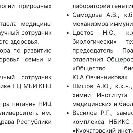
логии природных
лаборатории генети
Самодова А.В., к.б
отдела медицины
механизмов иммун
аучный сотрудник
Цветов Н.С., к.
го здоровья.
биологических 
тора по развитию
председатель Пр
оровья семьи и
отделения Общерос
«Общество би
учный сотрудник
Ю.А.Овчинникова»
ктике НЦ МБИ КНЦ
Шишов А.Ю., к.х.н
химии Института 
нтра питания НИЦ
медицинских и био
ниверситета им.
Василов Р.Г., заме
драва Республики
комплекса НБИКС-
«Курчатовский инст