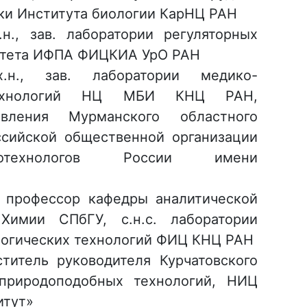
ки Института биологии КарНЦ РАН
.н., зав. лаборатории регуляторных
итета ИФПА ФИЦКИА УрО РАН
х.н., зав. лаборатории медико-
технологий НЦ МБИ КНЦ РАН,
авления Мурманского областного
сийской общественной организации
отехнологов России имени
., профессор кафедры аналитической
Химии СПбГУ, с.н.с. лаборатории
логических технологий ФИЦ КНЦ РАН
ститель руководителя Курчатовского
природоподобных технологий, НИЦ
итут»