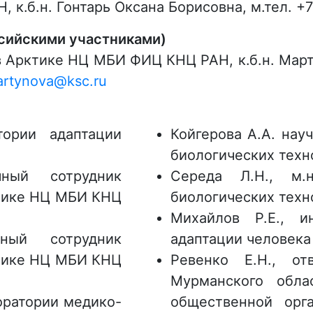
к.б.н. Гонтарь Оксана Борисовна, м.тел. +7
ссийскими участниками)
в Арктике НЦ МБИ ФИЦ КНЦ РАН, к.б.н. Март
artynova@ksc.ru
тории адаптации
Койгерова А.А. нау
биологических тех
чный сотрудник
Середа Л.Н., м.
ктике НЦ МБИ КНЦ
биологических тех
Михайлов Р.Е., и
ный сотрудник
адаптации человек
ктике НЦ МБИ КНЦ
Ревенко Е.Н., от
Мурманского обла
оратории медико-
общественной орг