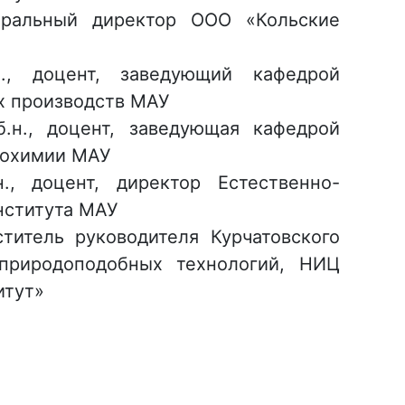
неральный директор ООО «Кольские
.н., доцент, заведующий кафедрой
х производств МАУ
.б.н., доцент, заведующая кафедрой
иохимии МАУ
.н., доцент, директор Естественно-
нститута МАУ
ститель руководителя Курчатовского
природоподобных технологий, НИЦ
итут»