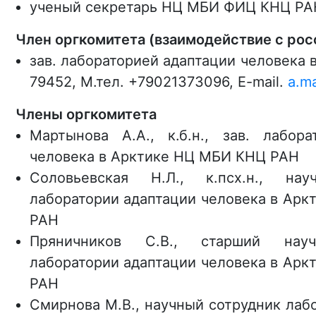
ученый секретарь НЦ МБИ ФИЦ КНЦ РАН, 
Член оргкомитета (взаимодействие с ро
зав. лабораторией адаптации человека 
79452, М.тел. +79021373096, E-mail.
a.m
Члены оргкомитета
Мартынова А.А., к.б.н., зав. лабора
человека в Арктике НЦ МБИ КНЦ РАН
Соловьевская Н.Л., к.псх.н., нау
лаборатории адаптации человека в Ар
РАН
Пряничников С.В., старший науч
лаборатории адаптации человека в Ар
РАН
Смирнова М.В., научный сотрудник лаб