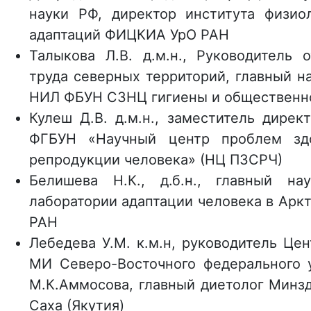
науки РФ, директор института физио
адаптаций ФИЦКИА УрО РАН
Талыкова Л.В. д.м.н., Руководитель 
труда северных территорий, главный н
НИЛ ФБУН СЗНЦ гигиены и общественно
Кулеш Д.В. д.м.н., заместитель дирек
ФГБУН «Научный центр проблем зд
репродукции человека» (НЦ ПЗСРЧ)
Белишева Н.К., д.б.н., главный на
лаборатории адаптации человека в Ар
РАН
Лебедева У.М. к.м.н, руководитель Це
МИ Северо-Восточного федерального у
М.К.Аммосова, главный диетолог Минз
Саха (Якутия)