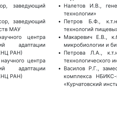
сор, заведующий
Налетов И.В., ге
технологии»
ессор, заведующий
Петров Б.Ф., к.т
ств МАУ
технологий пищевы
научного центра
Макаревич Е.В., к
ний адаптации
микробиологии и б
КНЦ РАН)
Петрова Л.А., к.т
ь научного центра
технологического и
ний адаптации
Василов Р.Г., заме
КНЦ РАН)
комплекса НБИКС-
«Курчатовский инст