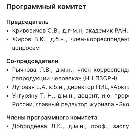
Программный комитет
Председатель
Кривовичев С.В., д.г-м.н, академик РА
Жиров В.К., д.б.н., член-корреспонд
вопросам
Со-председатели
Рычкова Л.В., д.м.н., член-корреспо
репродукции человека» (НЦ ПЗСРЧ)
Луговая Е.А. к.б.н., директор НИЦ «Арк
Унгуряну Т. Н., д.м.н., доцент, и.о. 
России, главный редактор журнала «Эк
Члены программного комитета
Добродеева Л.К., д.м.н., проф., зас