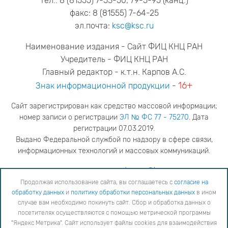
тел.: 8 (81555) 7-53-50; 79-5-95 (канц.)
факс: 8 (81555) 7-64-25
эл.почта:
ksc@ksc.ru
Наименование издания - Сайт ФИЦ КНЦ РАН
Учредитель - ФИЦ КНЦ РАН
Главный редактор - к.т.н. Карпов А.С.
16+
Знак информационной продукции
-
Сайт зарегистрирован как средство массовой информации;
номер записи о регистрации
ЭЛ № ФС 77 - 75270
. Дата
регистрации 07.03.2019.
Выдано Федеральной службой по надзору в сфере связи,
информационных технологий и массовых коммуникаций.
адрес редакции
ya.stogova@ksc.ru
телефон редакции
81555-79-516
Продолжая использование сайта, вы соглашаетесь с
согласие на
обработку данных
и
политику обработки персональных данных
в ином
Продолжая использование сайта, вы соглашаетесь с
согласие на обработку данных
и
Политику
случае вам необходимо покинуть сайт. Сбор и обработка данных о
обработки персональных данных
в ином случае вам необходимо покинуть сайт. Сбор и обработка
посетителях осуществляются с помощью метрической программы
данных о посетителях осуществляются с помощью метрической программы "Яндекс Метрика".
"Яндекс Метрика". Сайт использует файлы cookies для взаимодействия
Сайт использует файлы cookies для взаимодействия с вами. Вы можете согласиться на