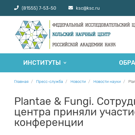
(81555) 7-53-50
ksc@ksc.ru
ИНСТИТУТЫ
ОБР
Главная
Пресс-служба
Новости
Новости науки
Pla
Plantae & Fungi. Сотру
центра приняли участи
конференции