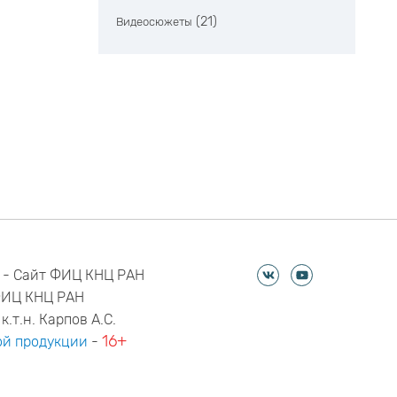
(21)
Видеосюжеты
 - Сайт ФИЦ КНЦ РАН
ФИЦ КНЦ РАН
к.т.н. Карпов А.С.
16+
й продукции
-