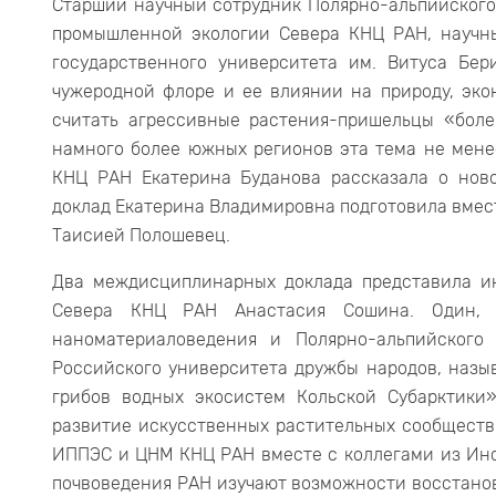
Старший научный сотрудник Полярно-альпийского
промышленной экологии Севера КНЦ РАН, научн
государственного университета им. Витуса Бе
чужеродной флоре и ее влиянии на природу, эко
считать агрессивные растения-пришельцы «боле
намного более южных регионов эта тема не мене
КНЦ РАН Екатерина Буданова рассказала о нов
доклад Екатерина Владимировна подготовила вме
Таисией Полошевец.
Два междисциплинарных доклада представила и
Севера КНЦ РАН Анастасия Сошина. Один, 
наноматериаловедения и Полярно-альпийского
Российского университета дружбы народов, назы
грибов водных экосистем Кольской Субарктики
развитие искусственных растительных сообществ
ИППЭС и ЦНМ КНЦ РАН вместе с коллегами из Инс
почвоведения РАН изучают возможности восстанов