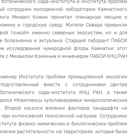
 ботанического сада-института и Института проблем
ый сотрудник молодежной лаборатории Камчатского
ринга Михаил Кожин прочитал пленарную лекцию о
номику и городскую среду. Жители Севера привыкли
вой точкой» именно северных экосистем, но и для
е болезненна и актуальна. Старший лаборант ПАБСИ
ом исследовании чужеродной флоры Камчатки: этот
сте с Михаилом Кожиным и инженером ПАБСИ КНЦ РАН
нженер Института проблем промышленной экологии
подготовленный вместе с сотрудниками Центра
 ботанического сада-института КНЦ РАН, а также
вался «Комплексы культивируемых микроскопических
». Второй касался влияния факторов ландшафта на
 при интенсивной техногенной нагрузке. Сотрудники
титута физико-химических и биологических проблем
ления растительности на территориях, которые были