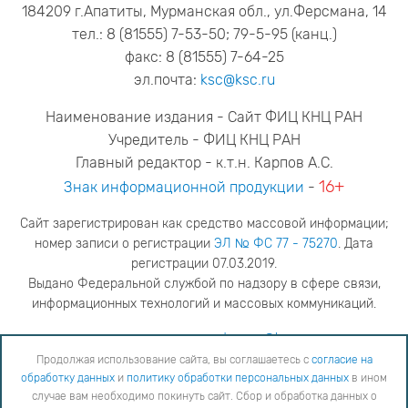
184209 г.Апатиты, Мурманская обл., ул.Ферсмана, 14
тел.: 8 (81555) 7-53-50; 79-5-95 (канц.)
факс: 8 (81555) 7-64-25
эл.почта:
ksc@ksc.ru
Наименование издания - Сайт ФИЦ КНЦ РАН
Учредитель - ФИЦ КНЦ РАН
Главный редактор - к.т.н. Карпов А.С.
16+
Знак информационной продукции
-
Сайт зарегистрирован как средство массовой информации;
номер записи о регистрации
ЭЛ № ФС 77 - 75270
. Дата
регистрации 07.03.2019.
Выдано Федеральной службой по надзору в сфере связи,
информационных технологий и массовых коммуникаций.
адрес редакции
ya.stogova@ksc.ru
телефон редакции
81555-79-516
Продолжая использование сайта, вы соглашаетесь с
согласие на
обработку данных
и
политику обработки персональных данных
в ином
Продолжая использование сайта, вы соглашаетесь с
согласие на обработку данных
и
Политику
случае вам необходимо покинуть сайт. Сбор и обработка данных о
обработки персональных данных
в ином случае вам необходимо покинуть сайт. Сбор и обработка