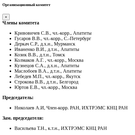
Организационный комитет
×
Члены комитета
Кривовичев С.В., чл.-корр., Апатиты
Гусаров В.В., чл.-корр., С.-Петербург
Деркач С.Р., д.х.н., Мурманск
Иваненко В.И., д.т.н., Апатиты
Козик В.В., д.т.н., Томск
Колмаков А.Г. , чл.-корр., Москва
Кузнецов С.А., д.х.н., Апатиты
Маслобоев В.А., д.т.н., Апатиты
Лебедев М.П., чл.-корр., Якутск
Строкова В.В., д.т.н., Белгород
Юртов Е.В., чл.-корр., Москва
Председатель:
Николаев А.И, Член-корр. РАН, ИХТРЭМС КНЦ РАН
Зам. председателя:
Васильева Т.Н., к.т.н., ИХТРЭМС КНЦ РАН